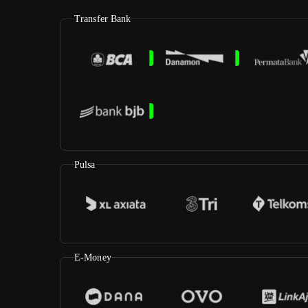
Transfer Bank
Pulsa
E-Money